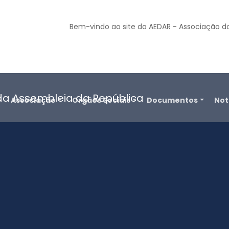
Bem-vindo ao site da AEDAR - Associação d
o
Associação
Orgãos Sociais
Documentos
Not