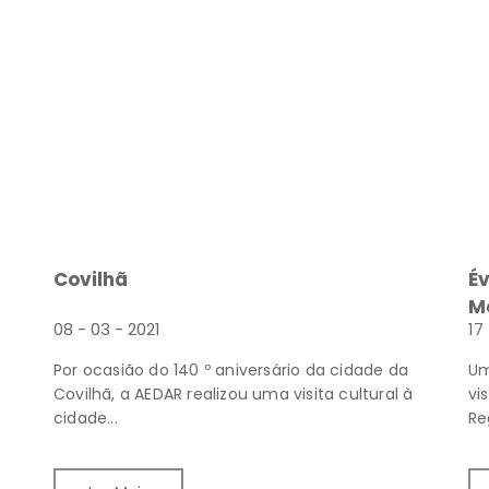
Covilhã
É
M
08 - 03 - 2021
17 
Por ocasião do 140 º aniversário da cidade da
Um
Covilhã, a AEDAR realizou uma visita cultural à
vi
cidade...
Re