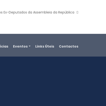
os Ex-Deputados da Assembleia da República
ícias
Eventos
Links Úteis
Contactos