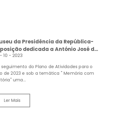
useu da Presidência da República-
osição dedicada a António José de
 - 10 - 2023
meida e a primeira visita de Estado
 Brasil
 seguimento do Plano de Atividades para o
o de 2023 e sob a temática " Memória com
stória" uma...
Ler Mais