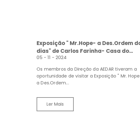
Exposição " Mr.Hope- a Des.Ordem d
dias" de Carlos Farinha- Casa do
05 - 11 - 2024
Parlamento- Centro Interpretativo
Os membros da Direção da AEDAR tiveram a
oportunidade de visitar a Exposição " Mr. Hop
a Des.Ordem...
Ler Mais