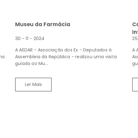
Museu da Farmácia
C
In
30 - 11 - 2024
25
A AEDAR - Associação dos Ex - Deputados à
A 
na
Assembleia da República - realizou uma visita
As
guiada ao Mu...
gu
Ler Mais