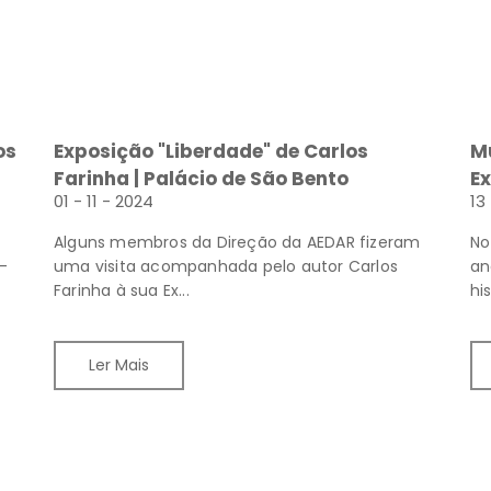
os
Exposição "Liberdade" de Carlos
M
Farinha | Palácio de São Bento
Exp
01 - 11 - 2024
13
Al
ao
Alguns membros da Direção da AEDAR fizeram
No
e-
uma visita acompanhada pelo autor Carlos
an
Farinha à sua Ex...
hi
Ler Mais