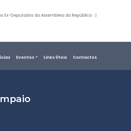
os Ex-Deputados da Assembleia da República
ícias
Eventos
Links Úteis
Contactos
Sampaio