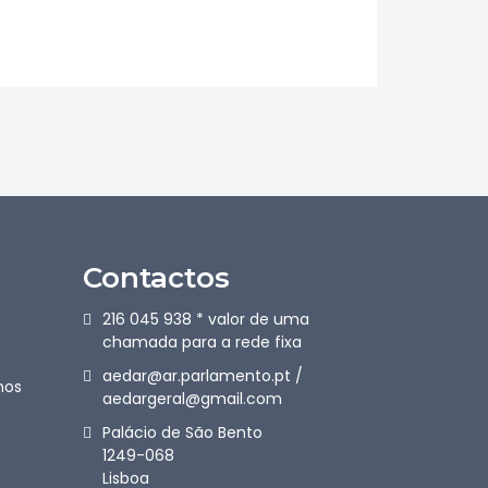
Contactos
216 045 938 * valor de uma
chamada para a rede fixa
aedar@ar.parlamento.pt /
nos
aedargeral@gmail.com
Palácio de São Bento
1249-068
Lisboa