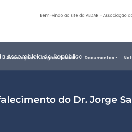
Bem-vindo ao site da AEDAR - Associação d
o
Associação
Orgãos Sociais
Documentos
Not
falecimento do Dr. Jorge 