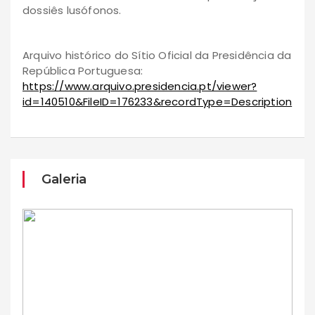
dossiês lusófonos.
Arquivo histórico do Sítio Oficial da Presidência da
República Portuguesa:
https://www.arquivo.presidencia.pt/viewer?
id=140510&FileID=176233&recordType=Description
Galeria